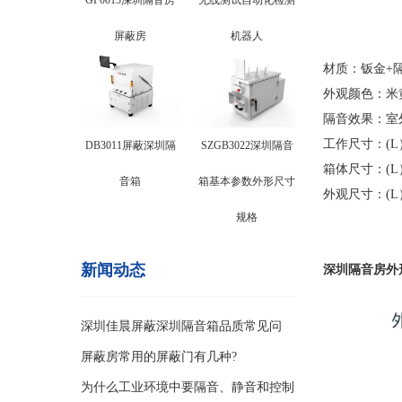
GF0015深圳隔音房
无线测试自动化检测
屏蔽房
机器人
材质：钣金+
外观颜色：米
隔音效果：室外噪
工作尺寸：(L）
DB3011屏蔽深圳隔
SZGB3022深圳隔音
箱体尺寸：(L）
音箱
箱基本参数外形尺寸
外观尺寸：(L）
规格
新闻动态
深圳隔音房
外形
深圳佳晨屏蔽深圳隔音箱品质常见问
题？
屏蔽房常用的屏蔽门有几种?
为什么工业环境中要隔音、静音和控制